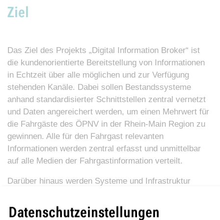
Ziel
Das Ziel des Projekts „Digital Information Broker“ ist
die kundenorientierte Bereitstellung von Informationen
in Echtzeit über alle möglichen und zur Verfügung
stehenden Kanäle. Dabei sollen Bestandssysteme
anhand standardisierter Schnittstellen zentral vernetzt
und Daten angereichert werden, um einen Mehrwert für
die Fahrgäste des ÖPNV in der Rhein-Main Region zu
gewinnen. Alle für den Fahrgast relevanten
Informationen werden zentral erfasst und unmittelbar
auf alle Medien der Fahrgastinformation verteilt.
Darüber hinaus werden Systeme und Infrastruktur
erweitert, um fehlende Informationen zu erfassen, so
dass unsere Fahrgäste eine transparente und
Datenschutzeinstellungen
lückenlose Informationskette auf Haltestellenanzeigern,