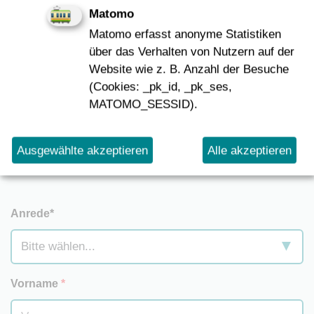
Matomo
Matomo erfasst anonyme Statistiken
über das Verhalten von Nutzern auf der
Website wie z. B. Anzahl der Besuche
(Cookies: _pk_id, _pk_ses,
Kontakt aufnehmen
MATOMO_SESSID).
Sie haben Fragen zu unseren Projekten oder
Ausgewählte akzeptieren
Alle akzeptieren
möchten Kontakt zu uns aufnehmen?
Anrede*
Vorname
*