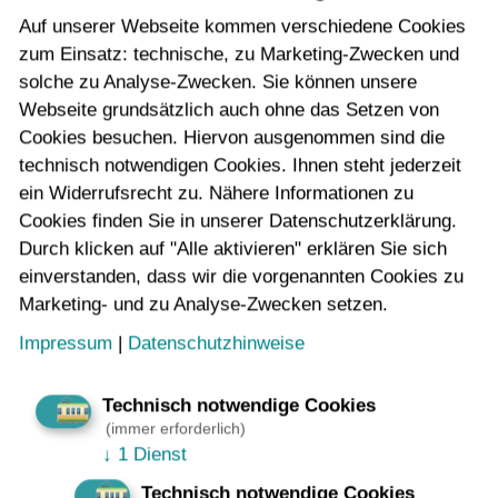
Monitoren und mobilen Endgeräten erhalten.
Auf unserer Webseite kommen verschiedene Cookies
zum Einsatz: technische, zu Marketing-Zwecken und
solche zu Analyse-Zwecken. Sie können unsere
Maßnahmen
Webseite grundsätzlich auch ohne das Setzen von
Cookies besuchen. Hiervon ausgenommen sind die
technisch notwendigen Cookies. Ihnen steht jederzeit
Daten Broker
– Zentrale Bereitstellung und Verteilung
ein Widerrufsrecht zu. Nähere Informationen zu
von Echtzeitdaten
Cookies finden Sie in unserer Datenschutzerklärung.
Durch klicken auf "Alle aktivieren" erklären Sie sich
Digitale Haltestelle
– Aktuelle standortbezogene
einverstanden, dass wir die vorgenannten Cookies zu
Informationen an Stationen und Haltestellen auf
Marketing- und zu Analyse-Zwecken setzen.
Monitoren und mobilen Endgeräten
Impressum
|
Datenschutzhinweise
Digitale Fahrt
– Aktuelle Informationen zu einer Fahrt
und den Umsteigebeziehungen
Technisch notwendige Cookies
(immer erforderlich)
Auslastung von Fahrzeugen
–
Besetzungsgrad von
↓
1 Dienst
Fahrzeugen und Verfügbarkeit des Mehrzweckabteils in
Technisch notwendige Cookies
Echtzeit