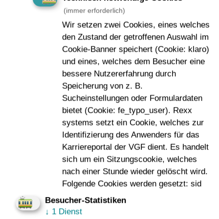
(immer erforderlich)
Füllstände von Bahnsteigen
– Zutrittsempfehlung und
Wir setzen zwei Cookies, eines welches
Anzeige von Stationen aufgrund von
den Zustand der getroffenen Auswahl im
Passagieraufkommen
Cookie-Banner speichert (Cookie: klaro)
und eines, welches dem Besucher eine
Betriebliche Optimierung
– Optimierung der
bessere Nutzererfahrung durch
Bedienung der Fahrgastinformationskomponenten in der
Speicherung von z. B.
Betriebsleitstelle
Sucheinstellungen oder Formulardaten
bietet (Cookie: fe_typo_user). Rexx
systems setzt ein Cookie, welches zur
Identifizierung des Anwenders für das
Karriereportal der VGF dient. Es handelt
sich um ein Sitzungscookie, welches
nach einer Stunde wieder gelöscht wird.
Folgende Cookies werden gesetzt: sid
Besucher-Statistiken
↓
1 Dienst