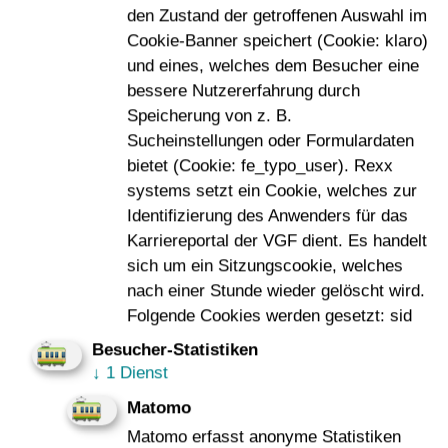
den Zustand der getroffenen Auswahl im
Cookie-Banner speichert (Cookie: klaro)
Ich willige in die Speicherung meiner Daten
und eines, welches dem Besucher eine
ein
*
bessere Nutzererfahrung durch
Speicherung von z. B.
Hinweise und weitere Informationen zu der von Ihnen
Sucheinstellungen oder Formulardaten
gegebenen Einwilligung zur Speicherung der oben
bietet (Cookie: fe_typo_user). Rexx
eingegebenen Daten zum Zweck der Kontaktaufnahme
systems setzt ein Cookie, welches zur
und Ihrem Widerrufsrecht erhalten Sie in der
Identifizierung des Anwenders für das
Datenschutzerklärung
Karriereportal der VGF dient. Es handelt
sich um ein Sitzungscookie, welches
Captcha
*
nach einer Stunde wieder gelöscht wird.
Folgende Cookies werden gesetzt: sid
Besucher-Statistiken
↓
1 Dienst
Matomo
Matomo erfasst anonyme Statistiken