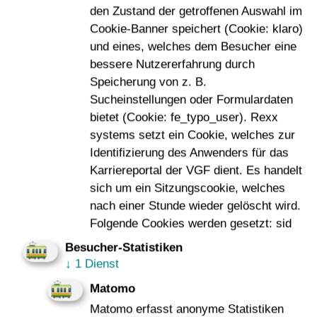
den Zustand der getroffenen Auswahl im
Cookie-Banner speichert (Cookie: klaro)
Ich willige in die Speicherung meiner Daten
und eines, welches dem Besucher eine
ein
*
bessere Nutzererfahrung durch
Speicherung von z. B.
Hinweise und weitere Informationen zu der von Ihnen
Sucheinstellungen oder Formulardaten
gegebenen Einwilligung zur Speicherung der oben
bietet (Cookie: fe_typo_user). Rexx
eingegebenen Daten zum Zweck der Kontaktaufnahme
systems setzt ein Cookie, welches zur
und Ihrem Widerrufsrecht erhalten Sie in der
Identifizierung des Anwenders für das
Datenschutzerklärung
Karriereportal der VGF dient. Es handelt
sich um ein Sitzungscookie, welches
Captcha
*
nach einer Stunde wieder gelöscht wird.
Folgende Cookies werden gesetzt: sid
Besucher-Statistiken
↓
1 Dienst
Matomo
Matomo erfasst anonyme Statistiken